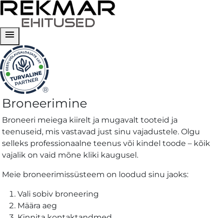
menu
®
Broneering
Broneerimine
|
Broneeri meiega kiirelt ja mugavalt tooteid ja
REKMAR
teenuseid, mis vastavad just sinu vajadustele. Olgu
selleks professionaalne teenus või kindel toode – kõik
EHITUSED
vajalik on vaid mõne kliki kaugusel.
OÜ
Meie broneerimissüsteem on loodud sinu jaoks:
Vali sobiv broneering
Määra aeg
Kinnita kontaktandmed