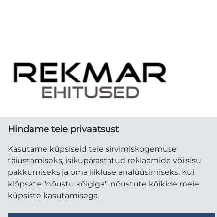
Hindame teie privaatsust
Kasutame küpsiseid teie sirvimiskogemuse
täiustamiseks, isikupärastatud reklaamide või sisu
pakkumiseks ja oma liikluse analüüsimiseks. Kui
klõpsate "nõustu kõigiga", nõustute kõikide meie
REKMAR EHITUSED OÜ
küpsiste kasutamisega.
Registrikood
12268392
KMKR
EE101588447